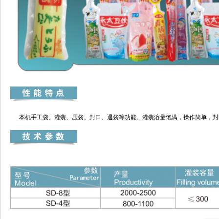
本机手工袋、灌装、压袋、封口、退袋等功能。灌装溶量饱满，操作简单，封