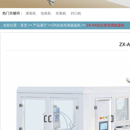
热门关键词：
灌装机
包装机
吹瓶机
封口机
当前位置：
首页
>>
产品展厅
>>ZX自动充填旋盖机 >>
ZX-AA自立袋充填旋盖机
ZX